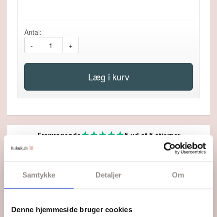
Antal:
-
+
Fremragende
5 ud af 5 stjerner
Fragt fra 45,-
Fri fragt ved køb over 499,-
Samtykke
Detaljer
Om
1-2 dages levering
Du kan altid følge din pakke
Prisgaranti
Denne hjemmeside bruger cookies
Du får altid de bedste priser på samtlige varer