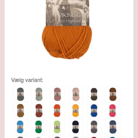
Viking Maskemarkør, fra Viking
36,00 DKK
26,95 DKK
SE MERE
Vælg variant: