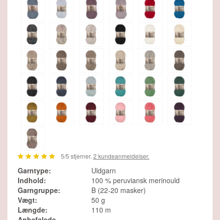
5
/5 stjerner.
2
kundeanmeldelser.
Garntype:
Uldgarn
Indhold:
100 % peruviansk merinould
Garngruppe:
B (22-20 masker)
Vægt:
50 g
Længde:
110 m
Anbefalede