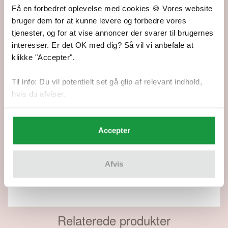
Få en forbedret oplevelse med cookies 🍪 Vores website
Udvidet fortrydelsesret
bruger dem for at kunne levere og forbedre vores
Du får 90 dages fuld returret
tjenester, og for at vise annoncer der svarer til brugernes
interesser. Er det OK med dig? Så vil vi anbefale at
klikke "Accepter".
Kundeanmeldelser: Viking Eco Highland Wool
Til info: Du vil potentielt set gå glip af relevant indhold,
244 Brændt orange
hvis du afviser.
Skrevet af
Anni Hove Andersen
,
d. 15.09.2025
Accepter
Afvis
Skrevet af
Hanne Hansen
,
d. 11.10.2024
Relaterede produkter