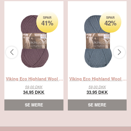
SPAR
SPAR
41%
42%
Viking Eco Highland Wool 268 lilla, Uldgarn, fra Viking
Viking Eco Highland Wool 210 Gråblå, Uldgarn, fra Viking
59,00 DKK
59,00 DKK
34,95 DKK
33,95 DKK
SE MERE
SE MERE