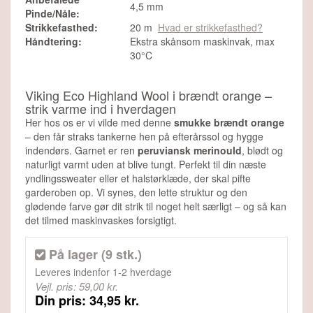
4,5 mm
Pinde/Nåle:
Strikkefasthed:
20 m
Hvad er strikkefasthed?
Håndtering:
Ekstra skånsom maskinvak, max
30°C
Viking Eco Highland Wool i brændt orange –
strik varme ind i hverdagen
Her hos os er vi vilde med denne
smukke brændt orange
– den får straks tankerne hen på efterårssol og hygge
indendørs. Garnet er ren
peruviansk merinould
, blødt og
naturligt varmt uden at blive tungt. Perfekt til din næste
yndlingssweater eller et halstørklæde, der skal pifte
garderoben op. Vi synes, den lette struktur og den
glødende farve gør dit strik til noget helt særligt – og så kan
det tilmed maskinvaskes forsigtigt.
På lager (9 stk.)
Leveres indenfor
1-2 hverdage
Vejl. pris: 59,00 kr.
Din pris: 34,95 kr.