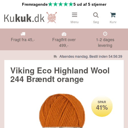
Fremragende
5 ud af 5 stjerner
Menu
Søg
Kurv
Fragt fra 45,-
Fragtfrit over
1-2 dages
499,-
levering
Afsendes mandag. Bestil inden 54:56:38
 & NÅLE
Måske kunne nogle af disse produkter
Viking Eco Highland Wool
have din interesse?
244 Brændt orange
DS
Gå til indkøbskurv
Gå til checkout
HØR
SPAR
41%
IFTER
E TILBUD