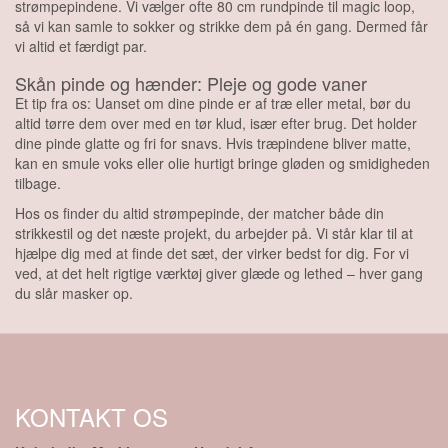
strømpepindene. Vi vælger ofte 80 cm rundpinde til magic loop,
så vi kan samle to sokker og strikke dem på én gang. Dermed får
vi altid et færdigt par.
Skån pinde og hænder: Pleje og gode vaner
Et tip fra os: Uanset om dine pinde er af træ eller metal, bør du
altid tørre dem over med en tør klud, især efter brug. Det holder
dine pinde glatte og fri for snavs. Hvis træpindene bliver matte,
kan en smule voks eller olie hurtigt bringe gløden og smidigheden
tilbage.
Hos os finder du altid strømpepinde, der matcher både din
strikkestil og det næste projekt, du arbejder på. Vi står klar til at
hjælpe dig med at finde det sæt, der virker bedst for dig. For vi
ved, at det helt rigtige værktøj giver glæde og lethed – hver gang
du slår masker op.
KONTAKT OS