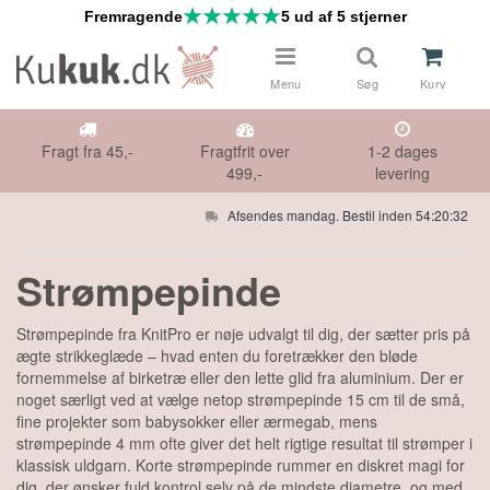
Fremragende
5 ud af 5 stjerner
Menu
Søg
Kurv
Fragt fra 45,-
Fragtfrit over
1-2 dages
499,-
levering
Afsendes mandag. Bestil inden 54:20:32
 & NÅLE
Strømpepinde
DS
Strømpepinde fra KnitPro er nøje udvalgt til dig, der sætter pris på
ægte strikkeglæde – hvad enten du foretrækker den bløde
HØR
fornemmelse af birketræ eller den lette glid fra aluminium. Der er
noget særligt ved at vælge netop strømpepinde 15 cm til de små,
IFTER
fine projekter som babysokker eller ærmegab, mens
strømpepinde 4 mm ofte giver det helt rigtige resultat til strømper i
klassisk uldgarn. Korte strømpepinde rummer en diskret magi for
E TILBUD
dig, der ønsker fuld kontrol selv på de mindste diametre, og med