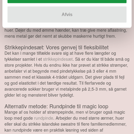
hele året rundt til hyggesokker, ærmer med nordisk mønster eller
bløde babyhuer.
Afvis
Metalpinde giver en glat og hurtig oplevelse, især til
nylonforstærket garn eller når vi ønsker præcise udtagninger i
huer. Døjer du med ømme hænder, kan træ give mere aflastning,
mens metal gør det nemt at skubbe maskerne hurtigt frem.
Strikkepindesæt: Vores genvej til fleksibilitet
Det kan i mange tilfælde svare sig at have flere længder og
tykkelser samlet i et
strikkepindesæt
. Så er du klar til både små og
store projekter. Hvis du endnu ikke har prøvet at strikke strømper,
anbefaler vi at begynde med pindetykkelse på 3 eller 4 mm
sammen med et klassisk 4-trådet uldgarn. Det giver plads til fejl
og god elasticitet i det færdige resultat. Til flerfarvede og
avancerede sokker bruger vi metalpinde på 2,5-3 mm, så garnet
glider let og mønsteret bliver tydeligt.
Alternativ metode: Rundpinde til magic loop
Mange af os holder af strømpepinde, men vi bruger også magic
loop med gode
rundpinde
. Arbejder du med større ærmer, huer
eller skal du strikke islandske sweatre til flere familiemedlemmer,
kan rundpinde være en praktisk løsning ved siden af