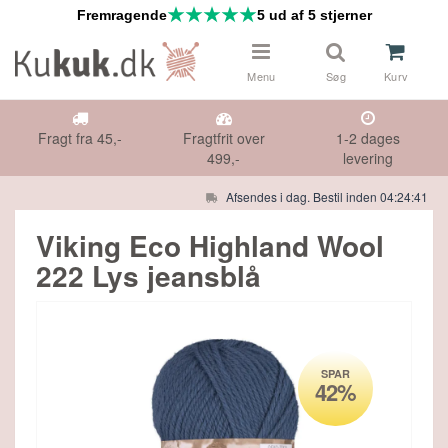
Fremragende
5 ud af 5 stjerner
Menu
Søg
Kurv
Fragt fra 45,-
Fragtfrit over
1-2 dages
499,-
levering
Afsendes i dag. Bestil inden 04:24:40
 & NÅLE
Måske kunne nogle af disse produkter
Viking Eco Highland Wool
have din interesse?
222 Lys jeansblå
DS
Gå til indkøbskurv
Gå til checkout
HØR
PAR
SPAR
IFTER
2%
42%
E TILBUD