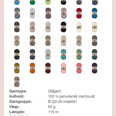
Garntype:
Uldgarn
Indhold:
100 % peruviansk merinould
Garngruppe:
B (22-20 masker)
Vægt:
50 g
Længde:
110 m