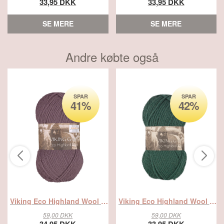
33,95 DKK
33,95 DKK
SE MERE
SE MERE
Andre købte også
SPAR
SPAR
41%
42%
Viking Eco Highland Wool 268 lilla, Uldgarn, fra Viking
Viking Eco Highland Wool 233 Mørk grøn, Uldgarn, fra Viking
59,00 DKK
59,00 DKK
34,95 DKK
33,95 DKK