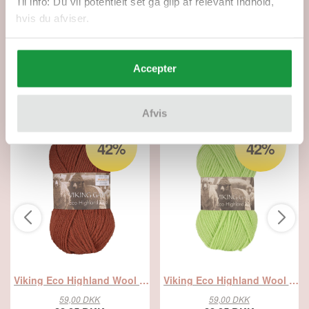
Til info: Du vil potentielt set gå glip af relevant indhold,
Udvidet fortrydelsesret
hvis du afviser.
Du får 90 dages fuld returret
Accepter
Relaterede produkter
Afvis
SPAR
SPAR
42%
42%
Viking Eco Highland Wool 252 Rust, Uldgarn, fra Viking
Viking Eco Highland Wool 231 Lys grøn, Uldgarn, fra Viking
59,00 DKK
59,00 DKK