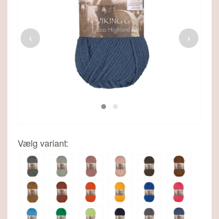
‹
›
Viking Maskemarkør, fra Viking
36,00 DKK
26,95 DKK
SE MERE
Vælg variant: