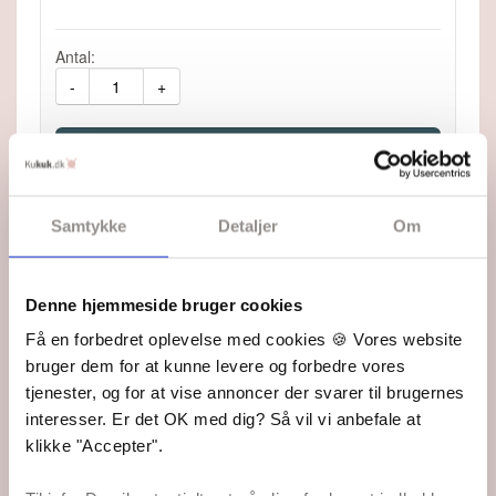
Antal:
-
+
Samtykke
Detaljer
Om
Fremragende
5 ud af 5 stjerner
Denne hjemmeside bruger cookies
Fragt fra 45,-
Få en forbedret oplevelse med cookies 🍪 Vores website
Fri fragt ved køb over 499,-
bruger dem for at kunne levere og forbedre vores
1-2 dages levering
tjenester, og for at vise annoncer der svarer til brugernes
Du kan altid følge din pakke
interesser. Er det OK med dig? Så vil vi anbefale at
klikke "Accepter".
Prisgaranti
Du får altid de bedste priser på samtlige varer