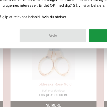
il brugernes interesser. Er det OK med dig? Så vil vi anbefale at 
Kommer snart på lager
gå glip af relevant indhold, hvis du afviser.
SPAR
40%
Afvis
Foldesaks Rose Gold
Vejl. pris: 50,00 kr.
Din pris: 30,00 kr.
SE MERE