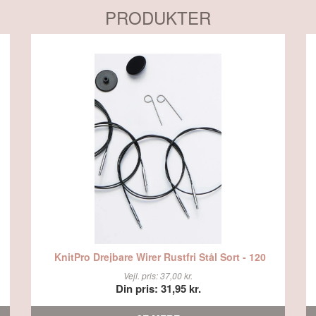
PRODUKTER
KnitPro Drejbare Wirer Rustfri Stål Sort - 120
Vejl. pris: 37,00 kr.
Din pris: 31,95 kr.