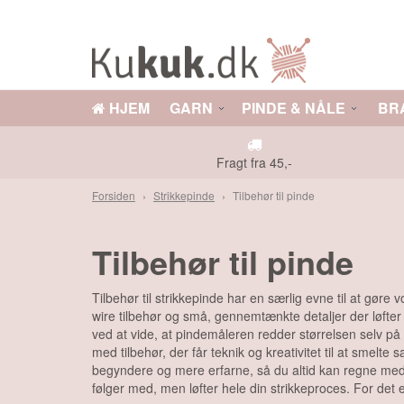
HJEM
GARN
PINDE & NÅLE
BR
GARN
PINDE & NÅLE
DS
TILBEHØR
OPSKRIFTER
Fragt fra 45,-
Forsiden
Strikkepinde
Tilbehør til pinde
E TILBUD
Tilbehør til pinde
Tilbehør til strikkepinde har en særlig evne til at gør
wire tilbehør og små, gennemtænkte detaljer der løfter
ved at vide, at pindemåleren redder størrelsen selv på 
med tilbehør, der får teknik og kreativitet til at smelt
begyndere og mere erfarne, så du altid kan regne med kv
følger med, men løfter hele din strikkeproces. For det e