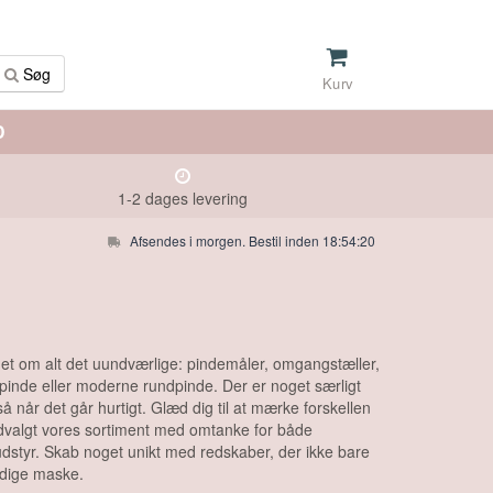
Søg
Kurv
D
1-2 dages levering
Afsendes i morgen. Bestil inden 18:54:19
r det om alt det uundværlige: pindemåler, omgangstæller,
æpinde eller moderne rundpinde. Der er noget særligt
 når det går hurtigt. Glæd dig til at mærke forskellen
ar udvalgt vores sortiment med omtanke for både
 udstyr. Skab noget unikt med redskaber, der ikke bare
ærdige maske.