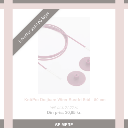
Kommer snart på lager
KnitPro Drejbare Wirer Rustfri Stål - 80 cm
Vejl. pris: 37,00 kr.
Din pris: 30,95 kr.
SE MERE