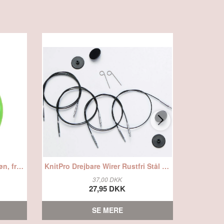
KnitPro Pindemåler Rund - Grøn, fra Knitpro
KnitPro Drejbare Wirer Rustfri Stål Sort - 40, fra Knitpro
Knitpro wi
37,00 DKK
27,95 DKK
SE MERE