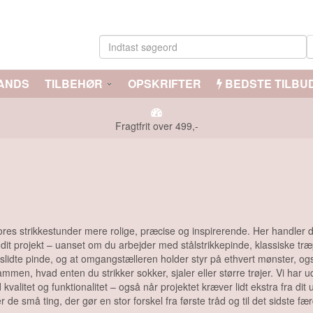
ANDS
TILBEHØR
OPSKRIFTER
BEDSTE TILBU
Fragtfrit over 499,-
e vores strikkestunder mere rolige, præcise og inspirerende. Her handle
 dit projekt – uanset om du arbejder med stålstrikkepinde, klassiske tr
slidte pinde, og at omgangstælleren holder styr på ethvert mønster, også
e sammen, hvad enten du strikker sokker, sjaler eller større trøjer. Vi h
alitet og funktionalitet – også når projektet kræver lidt ekstra fra dit
r de små ting, der gør en stor forskel fra første tråd og til det sidste f