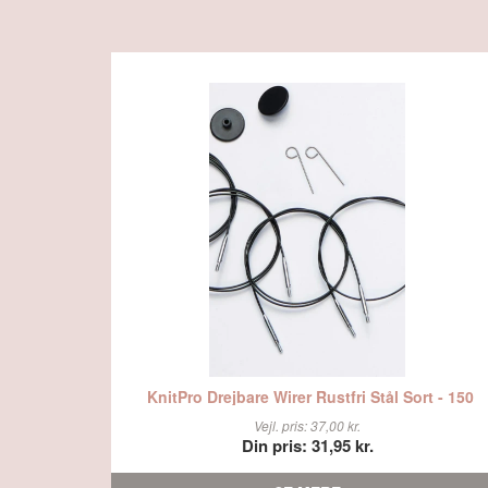
KnitPro Drejbare Wirer Rustfri Stål Sort - 150
Vejl. pris: 37,00 kr.
Din pris: 31,95 kr.