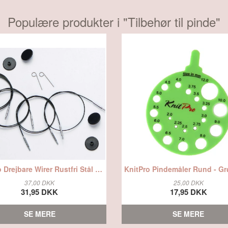
Populære produkter i "
Tilbehør til pinde
"
KnitPro Drejbare Wirer Rustfri Stål Sort - 60, fra Knitpro
37,00 DKK
25,00 DKK
31,95 DKK
17,95 DKK
SE MERE
SE MERE