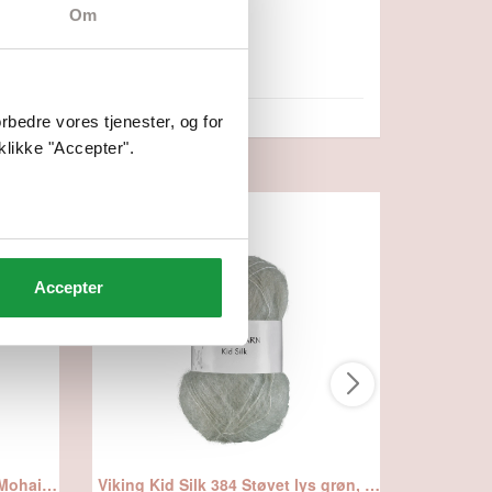
Om
bedre vores tjenester, og for
klikke "Accepter".
Accepter
Viking Kid Silk 309 Lys Brun, Mohair/Silk, fra Viking
Viking Kid Silk 384 Støvet lys grøn, Mohair/Silk, fra Viking