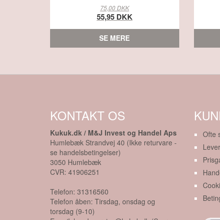
75,00 DKK
55,95 DKK
SE MERE
KONTAKT OS
KUN
Kukuk.dk / M&J Invest og Handel Aps
Ofte 
Humlebæk Strandvej 40 (Ikke returvare -
Lever
se handelsbetingelser)
Prisg
3050
Humlebæk
CVR:
41906251
Hande
Cook
Telefon:
31316560
Betin
Telefon åben: Tirsdag, onsdag og
torsdag (9-10)