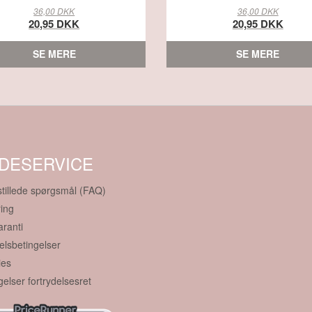
36,00 DKK
36,00 DKK
20,95 DKK
20,95 DKK
SE MERE
SE MERE
DESERVICE
stillede spørgsmål (FAQ)
ing
aranti
lsbetingelser
ies
gelser fortrydelsesret