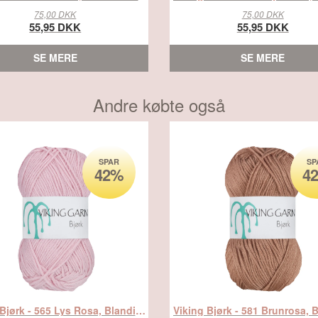
75,00 DKK
75,00 DKK
55,95 DKK
55,95 DKK
SE MERE
SE MERE
Andre købte også
SPAR
SP
42%
4
Viking Bjørk - 565 Lys Rosa, Blandingsgarn, fra Viking