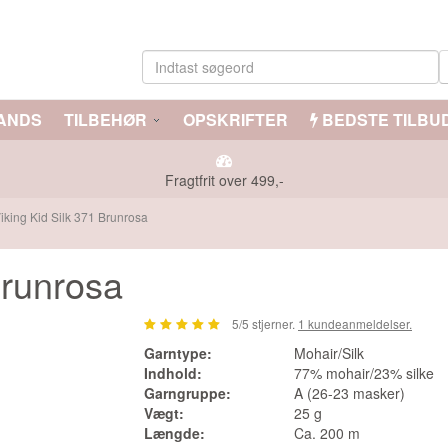
ANDS
TILBEHØR
OPSKRIFTER
BEDSTE TILBU
Fragtfrit over 499,-
iking Kid Silk 371 Brunrosa
ukter have din interesse?
Brunrosa
5
/5 stjerner.
1
kundeanmeldelser.
Garntype:
Mohair/Silk
Indhold:
77% mohair/23% silke
Garngruppe:
A (26-23 masker)
Vægt:
25 g
Længde:
Ca. 200 m