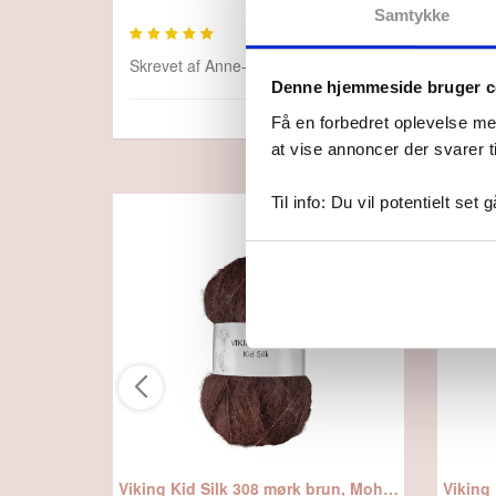
Samtykke
Skrevet af
Anne-Grethe Bundgaard
,
d. 11.08.2025
Denne hjemmeside bruger c
Få en forbedret oplevelse me
at vise annoncer der svarer t
Til info: Du vil potentielt set 
Viking Kid Silk 308 mørk brun, Mohair/Silk, fra Viking