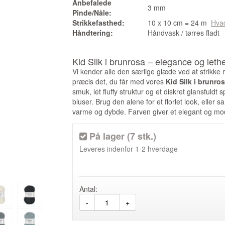
Anbefalede
3 mm
Pinde/Nåle:
Strikkefasthed:
10 x 10 cm = 24 m
Hvad
Håndtering:
Håndvask / tørres fladt
Kid Silk i brunrosa – elegance og leth
Viking Maskemarkør, fra Viking
Vi kender alle den særlige glæde ved at strikke 
36,00 DKK
præcis det, du får med vores
Kid Silk i brunro
26,95 DKK
smuk, let fluffy struktur og et diskret glansfuldt
bluser. Brug den alene for et florlet look, eller
SE MERE
varme og dybde. Farven giver et elegant og moder
På lager (7 stk.)
Leveres indenfor
1-2 hverdage
Antal:
-
+