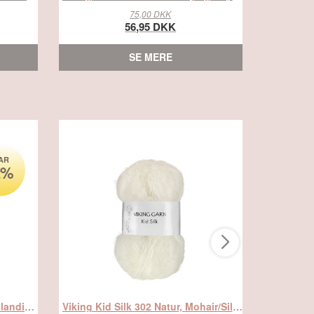
75,00 DKK
56,95 DKK
SE MERE
AR
2%
Viking Bjørk - 581 Brunrosa, Blandingsgarn, fra Viking
Viking Kid Silk 302 Natur, Mohair/Silk, fra Viking