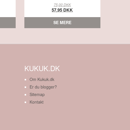
75,00 DKK
57,95 DKK
SE MERE
KUKUK.DK
Om Kukuk.dk
Er du blogger?
Sitemap
Kontakt