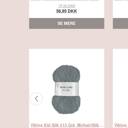
75,00 DKK
56,95 DKK
SE MERE
Viking Kid Silk 313 Grå, Mohair/Silk, fra Viking