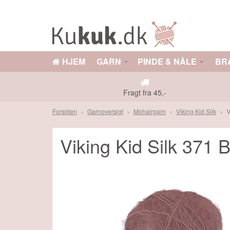
HJEM
GARN
PINDE & NÅLE
BR
GARN
PINDE & NÅLE
DS
TILBEHØR
OPSKRIFTER
Fragt fra 45,-
Forsiden
Garnoversigt
Mohairgarn
Viking Kid Silk
V
E TILBUD
Måske kunne nogle af disse prod
Viking Kid Silk 371 