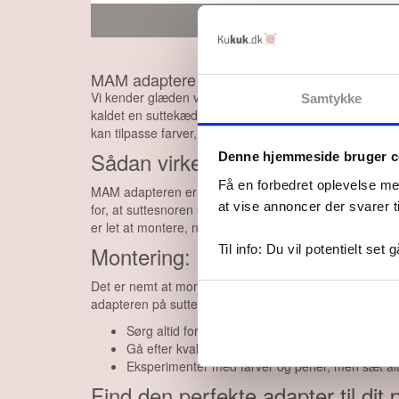
SE MERE
MAM adaptere til personlige suttekæder og
Vi kender glæden ved at skabe med hænderne, især til 
Samtykke
kaldet en suttekæde adapter, det vigtige tilbehør, der gø
kan tilpasse farver, materialer og udtryk, præcis som f
Sådan virker en MAM adapter
Denne hjemmeside bruger c
Få en forbedret oplevelse me
MAM adapteren er et lille, men vigtigt mellemled, når
at vise annoncer der svarer t
for, at suttesnoren sidder sikkert fast uden at gå på k
er let at montere, når du laver kæden selv.
Montering: Gør det nemt og sikk
Til info: Du vil potentielt set 
Det er nemt at montere adapteren, og derfor anbefaler v
adapteren på sutten. Uanset om du foretrækker at strik
Sørg altid for at binde knuder og afslutte ender si
Gå efter kvalitetsmaterialer, som holder formen 
Eksperimentér med farver og perler, men sæt altid
Find den perfekte adapter til dit 