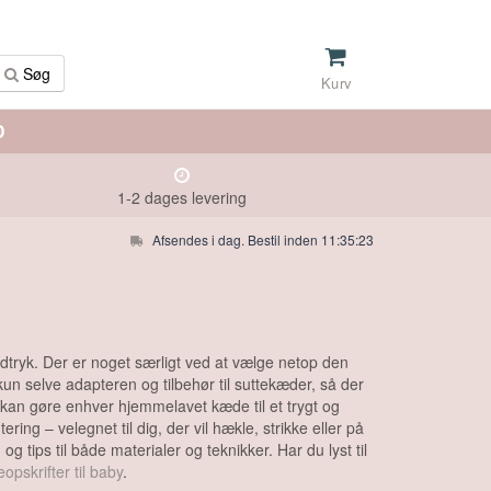
Søg
Kurv
D
1-2 dages levering
Afsendes i dag. Bestil inden 11:35:23
udtryk. Der er noget særligt ved at vælge netop den
kun selve adapteren og tilbehør til suttekæder, så der
g kan gøre enhver hjemmelavet kæde til et trygt og
g – velegnet til dig, der vil hækle, strikke eller på
 tips til både materialer og teknikker. Har du lyst til
eopskrifter til baby
.