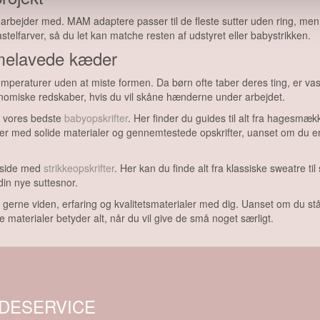
rbejder med. MAM adaptere passer til de fleste sutter uden ring, men tje
stelfarver, så du let kan matche resten af udstyret eller babystrikken.
emmelavede kæder
peraturer uden at miste formen. Da børn ofte taber deres ting, er vas
gonomiske redskaber, hvis du vil skåne hænderne under arbejdet.
et vores bedste
babyopskrifter
. Her finder du guides til alt fra hagesmæ
med solide materialer og gennemtestede opskrifter, uanset om du er ny
s side med
strikkeopskrifter
. Her kan du finde alt fra klassiske sweatre til 
in nye suttesnor.
erne viden, erfaring og kvalitetsmaterialer med dig. Uanset om du står me
 materialer betyder alt, når du vil give de små noget særligt.
DESERVICE