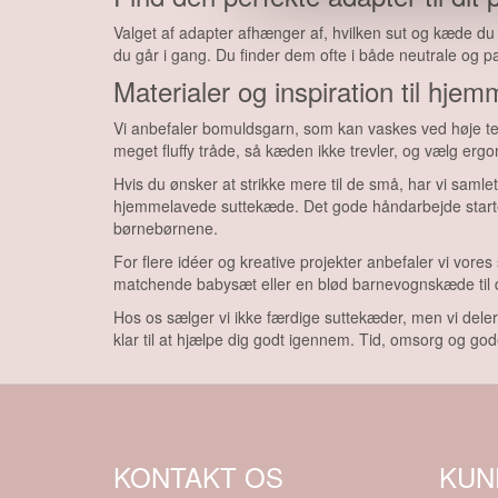
Valget af adapter afhænger af, hvilken sut og kæde du a
du går i gang. Du finder dem ofte i både neutrale og pa
Materialer og inspiration til hj
Vi anbefaler bomuldsgarn, som kan vaskes ved høje tem
meget fluffy tråde, så kæden ikke trevler, og vælg er
Hvis du ønsker at strikke mere til de små, har vi saml
hjemmelavede suttekæde. Det gode håndarbejde starter 
børnebørnene.
For flere idéer og kreative projekter anbefaler vi vore
matchende babysæt eller en blød barnevognskæde til d
Hos os sælger vi ikke færdige suttekæder, men vi deler g
klar til at hjælpe dig godt igennem. Tid, omsorg og gode
KONTAKT OS
KUN