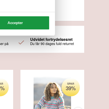
Accepter
Udvidet fortrydelsesret
ser på
Du får 90 dages fuld returret
AR
SPAR
8%
39%