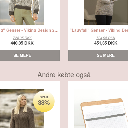
"Himling" Genser - Viking Design 2524-5 Kit - XS-XXXL - Viking Eco Highland Wool, fra Viking
724,95 DKK
724,95 DKK
440,35 DKK
451,35 DKK
SE MERE
SE MERE
Andre købte også
SPAR
38%