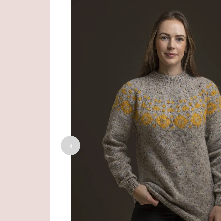
SPAR
39%
‹