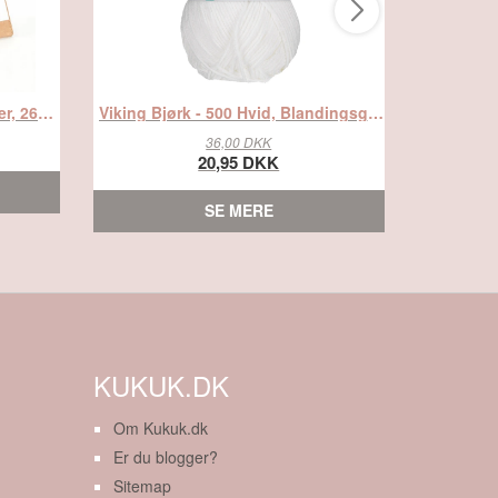
Clay Collection Opskriftsholder, 26X30 - Stor, fra Diverse
Viking Bjørk - 500 Hvid, Blandingsgarn, fra Viking
36,00 DKK
20,95 DKK
SE MERE
KUKUK.DK
Om Kukuk.dk
Er du blogger?
Sitemap