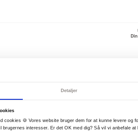
Din
8-9 Kit - XS-XXXL - Viking Eco Highland Wool
Detaljer
ookies
d cookies 🍪 Vores website bruger dem for at kunne levere og for
il brugernes interesser. Er det OK med dig? Så vil vi anbefale at 