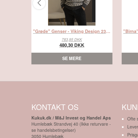
"Grøde" Genser - Viking Design 2338-3B Kit - XS-XXXL - Viking Eco Highland Wool, fra Viking
783,95 DKK
480,30 DKK
SE MERE
KONTAKT OS
KUN
Kukuk.dk / M&J Invest og Handel Aps
Ofte 
Humlebæk Strandvej 40 (Ikke returvare -
Lever
se handelsbetingelser)
Prisg
3050
Humlebæk