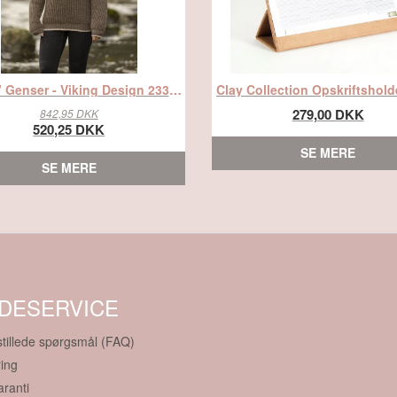
"Birna" Genser - Viking Design 2336-4 Kit - XS-XXL - Viking Eco Highland Wool, fra Viking
279,00 DKK
842,95 DKK
520,25 DKK
SE MERE
SE MERE
DESERVICE
stillede spørgsmål (FAQ)
ing
aranti