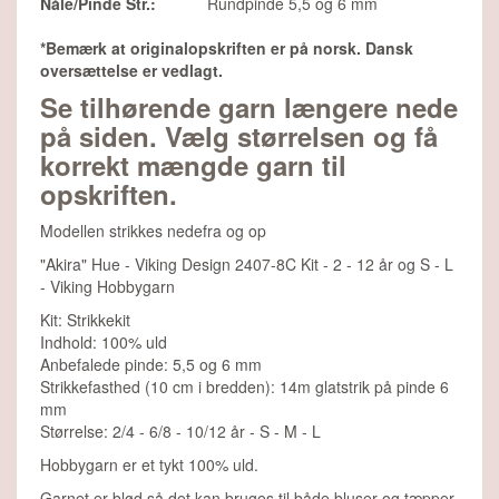
Nåle/Pinde Str.:
Rundpinde 5,5 og 6 mm
*Bemærk at originalopskriften er på norsk. Dansk
oversættelse er vedlagt.
Se tilhørende garn længere nede
på siden. Vælg størrelsen og få
korrekt mængde garn til
opskriften.
Modellen strikkes nedefra og op
"Akira" Hue - Viking Design 2407-8C Kit - 2 - 12 år og S - L
- Viking Hobbygarn
Kit: Strikkekit
Indhold: 100% uld
Anbefalede pinde: 5,5 og 6 mm
Strikkefasthed (10 cm i bredden): 14m glatstrik på pinde 6
mm
Størrelse: 2/4 - 6/8 - 10/12 år - S - M - L
Hobbygarn er et tykt 100% uld.
Garnet er blød så det kan bruges til både bluser og tæpper.