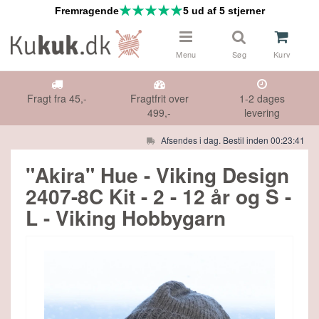
Fremragende
5 ud af 5 stjerner
Menu
Søg
Kurv
Fragt fra 45,-
Fragtfrit over
1-2 dages
499,-
levering
Afsendes i dag. Bestil inden 00:23:41
 & NÅLE
Måske kunne nogle af disse produkter
"Akira" Hue - Viking Design
have din interesse?
2407-8C Kit - 2 - 12 år og S -
DS
L - Viking Hobbygarn
Gå til indkøbskurv
Gå til checkout
HØR
IFTER
E TILBUD