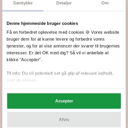
Samtykke
Detaljer
Om
Din pris: 39,95 kr.
På lager
Denne hjemmeside bruger cookies
87,85 DKK
Tilføj strikkekit til kurven
Få en forbedret oplevelse med cookies 🍪 Vores website
bruger dem for at kunne levere og forbedre vores
Dansk oversættelse er vedlagt.
tjenester, og for at vise annoncer der svarer til brugernes
69,00 kr.
Tilføj kun opskriften
interesser. Er det OK med dig? Så vil vi anbefale at
klikke "Accepter".
Ønsker du kun opskriften, koster den separat 69,00 kr.
og sendes som PDF.
Til info: Du vil potentielt set gå glip af relevant indhold,
hvis du afviser.
Fremragende
5 ud af 5 stjerner
Accepter
Fragt fra 45,-
Fri fragt ved køb over 499,-
1-2 dages levering
Afvis
Du kan altid følge din pakke