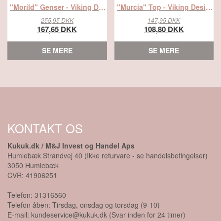
"Morild" Genser - Viking Design 1916-5 Kit - 2 - 14 år - Viking Bjørk, fra Viking
"Murcia" Top - Viking Design 2325-3A Kit - 2-12 År - Viking Bjørk, fra Viking
255,95 DKK
147,95 DKK
167,65 DKK
108,80 DKK
SE MERE
SE MERE
KONTAKT OS
Kukuk.dk / M&J Invest og Handel Aps
Humlebæk Strandvej 40 (Ikke returvare - se handelsbetingelser)
3050
Humlebæk
CVR:
41906251
Telefon:
31316560
Telefon åben: Tirsdag, onsdag og torsdag (9-10)
E-mail:
kundeservice@kukuk.dk (Svar inden for 24 timer)