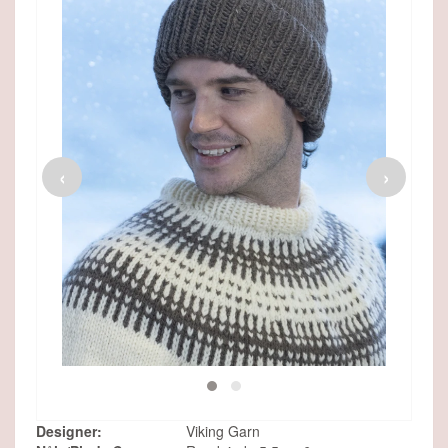
Viking Maskemarkør, fra Viking
‹
›
36,00 DKK
26,95 DKK
SE MERE
Designer:
Viking Garn