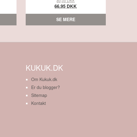
80,00 DKK
66,95 DKK
SE MERE
KUKUK.DK
Om Kukuk.dk
Er du blogger?
Sitemap
Kontakt