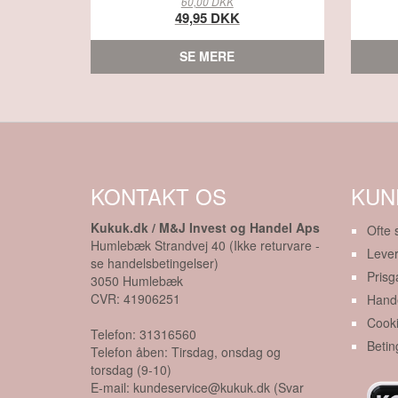
60,00 DKK
49,95 DKK
SE MERE
KONTAKT OS
KUN
Kukuk.dk / M&J Invest og Handel Aps
Ofte 
Humlebæk Strandvej 40 (Ikke returvare -
Lever
se handelsbetingelser)
Prisg
3050
Humlebæk
CVR:
41906251
Hande
Cook
Telefon:
31316560
Betin
Telefon åben: Tirsdag, onsdag og
torsdag (9-10)
E-mail:
kundeservice@kukuk.dk (Svar