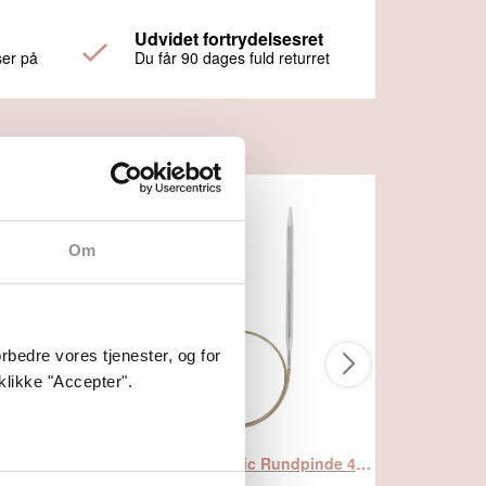
Udvidet fortrydelsesret
ser på
Du får 90 dages fuld returret
Om
bedre vores tjenester, og for
klikke "Accepter".
4,0 mm - Addi Classic Rundpinde 40 cm, fra Addi
6,5 mm - Addi Classic Rundpinde 40 cm, fra Addi