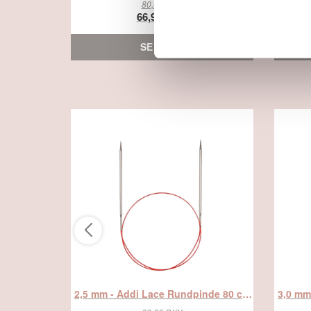
80,00 DKK
66,95 DKK
SE MERE
2,5 mm - Addi Lace Rundpinde 80 cm, fra Addi