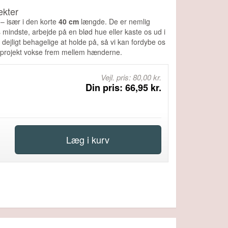
ekter
– især i den korte
40 cm
længde. De er nemlig
ens mindste, arbejde på en blød hue eller kaste os ud i
dejligt behagelige at holde på, så vi kan fordybe os
t projekt vokse frem mellem hænderne.
Vejl. pris: 80,00 kr.
Din pris: 66,95 kr.