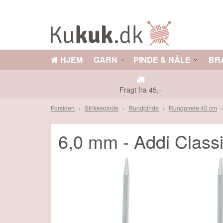
HJEM
GARN
PINDE & NÅLE
BR
GARN
PINDE & NÅLE
DS
TILBEHØR
OPSKRIFTER
Fragt fra 45,-
Forsiden
Strikkepinde
Rundpinde
Rundpinde 40 cm
E TILBUD
Måske kunne nogle af disse prod
6,0 mm - Addi Class