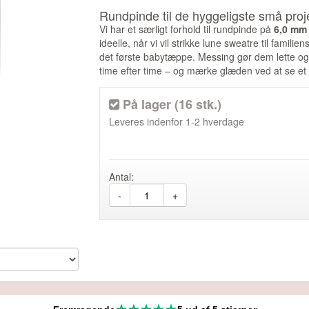
Rundpinde til de hyggeligste små proj
Vi har et særligt forhold til rundpinde på
6,0 mm
ideelle, når vi vil strikke lune sweatre til famili
det første babytæppe. Messing gør dem lette og 
time efter time – og mærke glæden ved at se e
Viking Maskemarkør, fra Viking
På lager (16 stk.)
36,00 DKK
26,95 DKK
Leveres indenfor
1-2 hverdage
SE MERE
Antal:
-
+