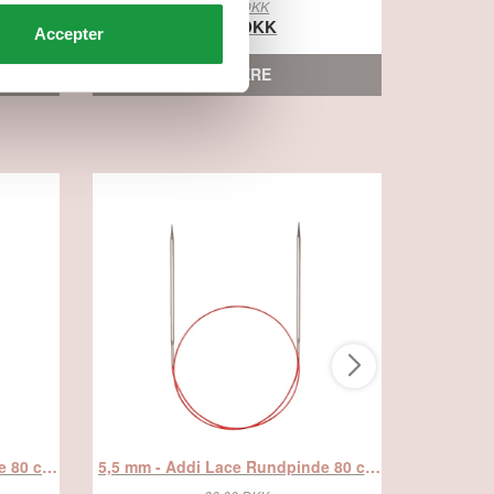
80,00 DKK
66,95 DKK
Accepter
SE MERE
6,0 mm - Addi Lace Rundpinde 80 cm, fra Addi
5,5 mm - Addi Lace Rundpinde 80 cm, fra Addi