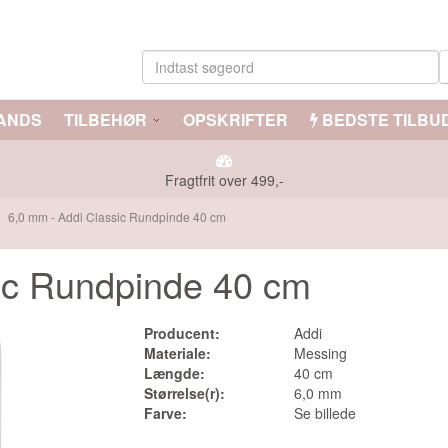
ANDS
TILBEHØR
OPSKRIFTER
BEDSTE TILBU
Fragtfrit over 499,-
6,0 mm - Addi Classic Rundpinde 40 cm
ukter have din interesse?
ic Rundpinde 40 cm
Producent:
Addi
Materiale:
Messing
Længde:
40 cm
Størrelse(r):
6,0 mm
Farve:
Se billede