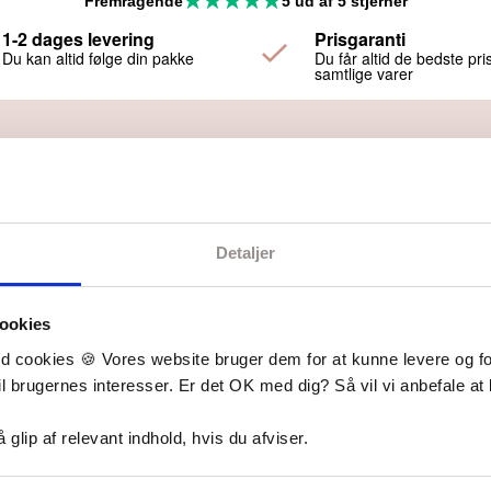
Fremragende
5 ud af 5 stjerner
1-2 dages levering
Prisgaranti
Du kan altid følge din pakke
Du får altid de bedste pri
samtlige varer
Relaterede produkter
Detaljer
ookies
d cookies 🍪 Vores website bruger dem for at kunne levere og for
il brugernes interesser. Er det OK med dig? Så vil vi anbefale at 
gå glip af relevant indhold, hvis du afviser.
5 mm - Addi Classic Rundpinde 40 cm, fra Addi