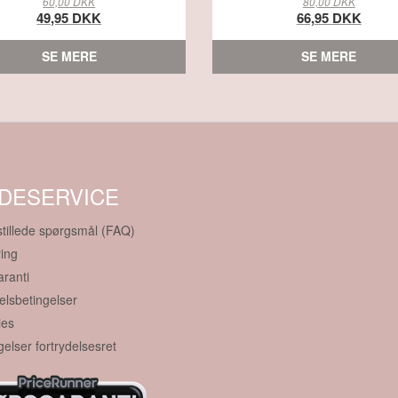
60,00 DKK
80,00 DKK
49,95 DKK
66,95 DKK
SE MERE
SE MERE
DESERVICE
stillede spørgsmål (FAQ)
ing
aranti
lsbetingelser
ies
gelser fortrydelsesret