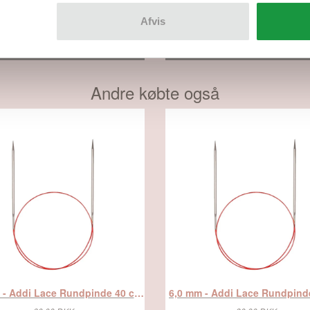
70,00 DKK
70,00 DKK
57,95 DKK
57,95 DKK
Afvis
SE MERE
SE MERE
Andre købte også
3,0 mm - Addi Lace Rundpinde 40 cm, fra Addi