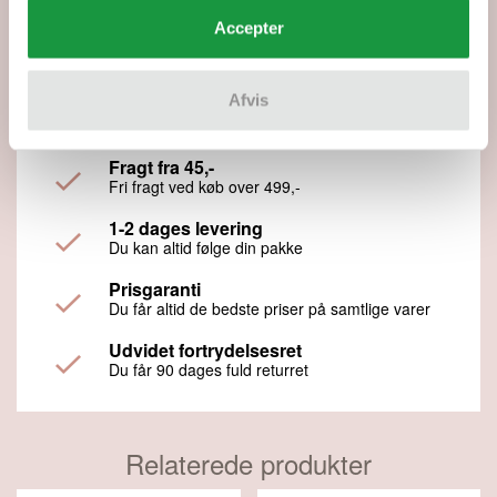
Ønsker du kun opskriften, koster den separat 69,00 kr.
Accepter
og sendes som PDF.
Afvis
Fremragende
5 ud af 5 stjerner
Fragt fra 45,-
Fri fragt ved køb over 499,-
1-2 dages levering
Du kan altid følge din pakke
Prisgaranti
Du får altid de bedste priser på samtlige varer
Udvidet fortrydelsesret
Du får 90 dages fuld returret
Relaterede produkter