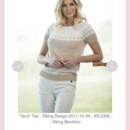
Viking Maskemarkør, fra Viking
36,00 DKK
26,95 DKK
‹
›
SE MERE
"Vera" Top - Viking Design 2011-1C Kit - XS-XXXL
- Viking Bambino
 XS-XXXL
"Vera" 