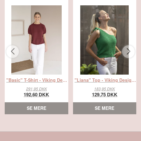
"Basic" T-Shirt - Viking Design 2216-4 Kit - XS - XXXL - Viking Bambino, fra Viking
"Liana" Top - Viking Design 2418-4 Kit - XS - XXL - Viking Bambino, fra Viking
291,95 DKK
183,95 DKK
192,60 DKK
129,75 DKK
SE MERE
SE MERE