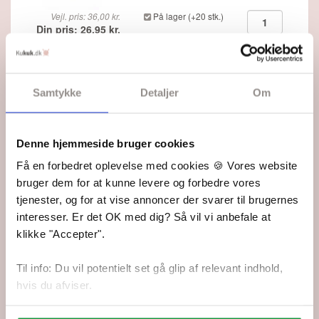
Vejl. pris: 36,00 kr.
På lager (+20 stk.)
Din pris: 26,95 kr.
Fjern
Samtykke
Detaljer
Om
Denne hjemmeside bruger cookies
"Vera" Top - Viking Design 2011-1C Kit - XS-XXXL -
Få en forbedret oplevelse med cookies 🍪 Vores website
Viking Bambino
Din pris: 39,95 kr.
bruger dem for at kunne levere og forbedre vores
tjenester, og for at vise annoncer der svarer til brugernes
På lager
interesser. Er det OK med dig? Så vil vi anbefale at
klikke "Accepter".
192,60 DKK
Tilføj strikkekit til kurven
Til info: Du vil potentielt set gå glip af relevant indhold,
Dansk oversættelse er vedlagt.
hvis du afviser.
69,00 kr.
Tilføj kun opskriften