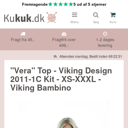
Fremragende
5 ud af 5 stjerner
Menu
Søg
Kurv
Fragt fra 45,-
Fragtfrit over
1-2 dages
499,-
levering
Afsendes mandag. Bestil inden 69:22:30
 & NÅLE
Måske kunne nogle af disse produkter
"Vera" Top - Viking Design
have din interesse?
2011-1C Kit - XS-XXXL -
DS
Viking Bambino
Gå til indkøbskurv
Gå til checkout
HØR
IFTER
E TILBUD