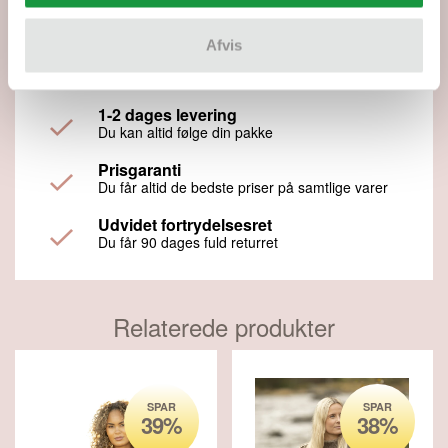
Fremragende
5 ud af 5 stjerner
Afvis
Fragt fra 45,-
Fri fragt ved køb over 499,-
1-2 dages levering
Du kan altid følge din pakke
Prisgaranti
Du får altid de bedste priser på samtlige varer
Udvidet fortrydelsesret
Du får 90 dages fuld returret
Relaterede produkter
SPAR
SPAR
39%
38%