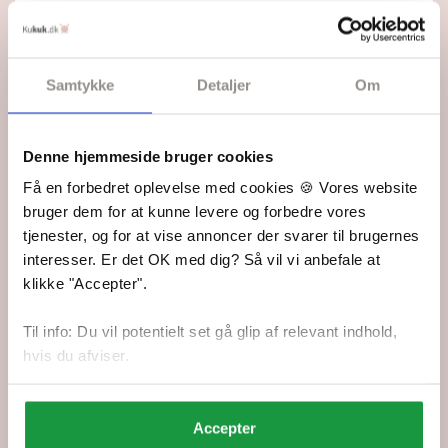
Samtykke
Detaljer
Om
"Tind" Genser - Viking Design 2524-6 Kit - XS-XXXL -
Viking Eco Highland Wool
Denne hjemmeside bruger cookies
Din pris: 39,95 kr.
Få en forbedret oplevelse med cookies 🍪 Vores website
På lager
bruger dem for at kunne levere og forbedre vores
tjenester, og for at vise annoncer der svarer til brugernes
interesser. Er det OK med dig? Så vil vi anbefale at
406,40 DKK
Tilføj strikkekit til kurven
klikke "Accepter".
Dansk oversættelse er vedlagt.
Til info: Du vil potentielt set gå glip af relevant indhold,
69,00 kr.
Tilføj kun opskriften
hvis du afviser.
Ønsker du kun opskriften, koster den separat 69,00 kr.
og sendes som PDF.
Accepter