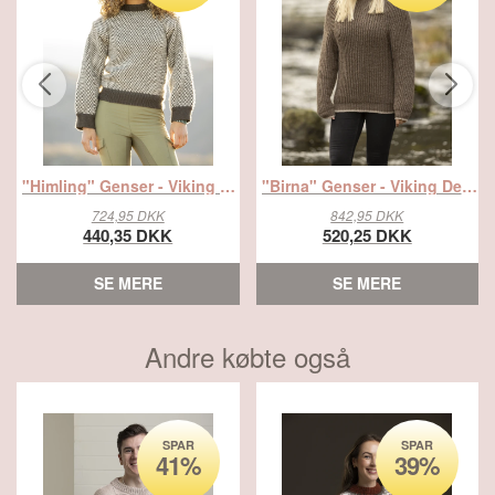
"Himling" Genser - Viking Design 2524-5 Kit - XS-XXXL - Viking Eco Highland Wool, fra Viking
"Birna" Genser - Viking Design 2336-4 Kit - XS-XXL - Viking Eco Highland Wool, fra Viking
724,95 DKK
842,95 DKK
440,35 DKK
520,25 DKK
SE MERE
SE MERE
Andre købte også
SPAR
SPAR
41%
39%