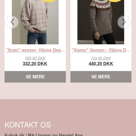
"Kratt" genser- Viking Design 2315-5B Kit - XS-XXL - Viking Vår, fra Viking
"Karpo" Genser - Viking Design 2338-7 Kit - XS-XXXL - Viking Eco Highland Wool, fra Viking
565,95 DKK
724,95 DKK
332,20 DKK
440,35 DKK
SE MERE
SE MERE
KONTAKT OS
Kukuk.dk / M&J Invest og Handel Aps