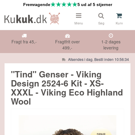
Fremragende
5 ud af 5 stjerner
Menu
Søg
Kurv
Fragt fra 45,-
Fragtfrit over
1-2 dages
499,-
levering
Afsendes i dag. Bestil inden 10:56:33
 & NÅLE
Måske kunne nogle af disse produkter
"Tind" Genser - Viking
have din interesse?
Design 2524-6 Kit - XS-
DS
XXXL - Viking Eco Highland
Gå til indkøbskurv
Gå til checkout
Wool
HØR
IFTER
E TILBUD
PAR
SPAR