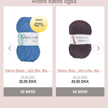
Andre købte også
SPAR
42%
Viking Bjørk - 523 Blå, Blandingsgarn, fra Viking
Viking Bris - 369 Lilla, Alpacagarn, fra Viking
36,00 DKK
65,00 DKK
20,95 DKK
43,95 DKK
SE MERE
SE MERE