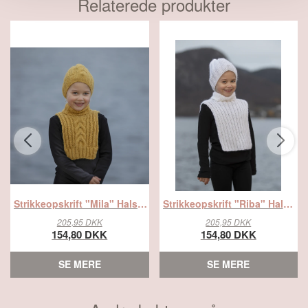
Relaterede produkter
Strikkeopskrift "Mila" Hals og hue - Viking Design 2033-7 Kit - Barn - Viking Alpaca Bris, fra Viking
Strikkeopskrift "Riba" Hals og hue - Viking Design 2034-7 Kit - Barn - Viking Alpaca Bris, fra Viking
205,95 DKK
205,95 DKK
154,80 DKK
154,80 DKK
SE MERE
SE MERE