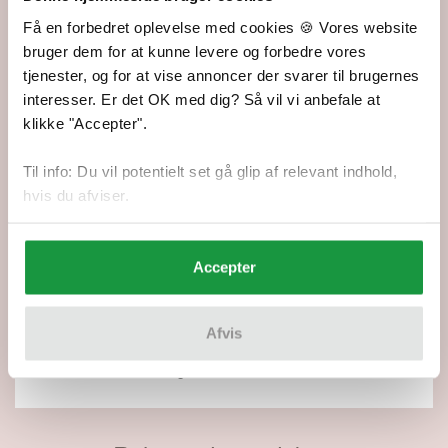
69,00 kr.
Tilføj kun opskriften
Få en forbedret oplevelse med cookies 🍪 Vores website
Ønsker du kun opskriften, koster den separat 69,00 kr.
bruger dem for at kunne levere og forbedre vores
og sendes som PDF.
tjenester, og for at vise annoncer der svarer til brugernes
interesser. Er det OK med dig? Så vil vi anbefale at
klikke "Accepter".
Fremragende
5 ud af 5 stjerner
Til info: Du vil potentielt set gå glip af relevant indhold,
Fragt fra 45,-
hvis du afviser.
Fri fragt ved køb over 499,-
1-2 dages levering
Du kan altid følge din pakke
Accepter
Prisgaranti
Du får altid de bedste priser på samtlige varer
Afvis
Udvidet fortrydelsesret
Du får 90 dages fuld returret