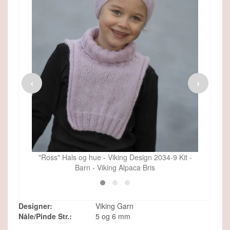
Viking Maskemarkør, fra Viking
‹
›
36,00 DKK
26,95 DKK
9 Kit -
"Ross"
SE MERE
"Ross" Hals og hue - Viking Design 2034-9 Kit -
Barn - Viking Alpaca Bris
Designer:
Viking Garn
Nåle/Pinde Str.:
5 og 6 mm