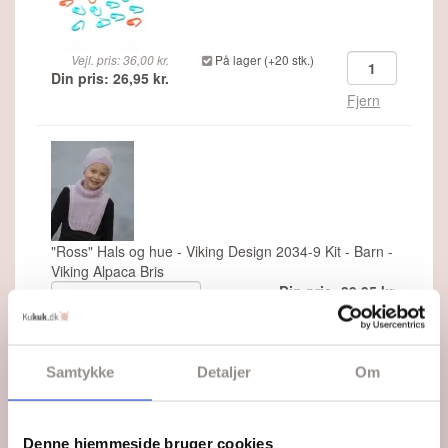
Vejl. pris: 36,00 kr.
På lager (+20 stk.)
Din pris: 26,95 kr.
Fjern
"Ross" Hals og hue - Viking Design 2034-9 Kit - Barn -
Viking Alpaca Bris
Din pris: 39,95 kr.
På lager
Samtykke
Detaljer
Om
154,80 DKK
Tilføj strikkekit til kurven
Dansk oversættelse er vedlagt.
Denne hjemmeside bruger cookies