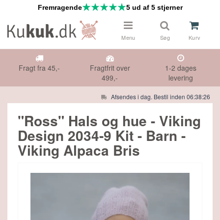
Fremragende
5 ud af 5 stjerner
Menu
Søg
Kurv
Fragt fra 45,-
Fragtfrit over
1-2 dages
499,-
levering
Afsendes i dag. Bestil inden 06:38:25
 & NÅLE
Måske kunne nogle af disse produkter
"Ross" Hals og hue - Viking
have din interesse?
Design 2034-9 Kit - Barn -
DS
Viking Alpaca Bris
Gå til indkøbskurv
Gå til checkout
HØR
IFTER
E TILBUD