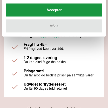
69,00 kr.
Tilføj kun opskriften
Accepter
Ønsker du kun opskriften, koster den separat 69,00 kr.
og sendes som PDF.
Afvis
Fremragende
5 ud af 5 stjerner
Fragt fra 45,-
Fri fragt ved køb over 499,-
1-2 dages levering
Du kan altid følge din pakke
Prisgaranti
Du får altid de bedste priser på samtlige varer
Udvidet fortrydelsesret
Du får 90 dages fuld returret