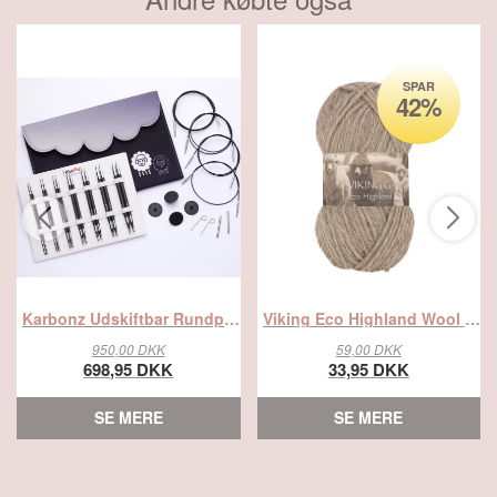
SPAR
42%
Karbonz Udskiftbar Rundpindesæt Deluxe 3.00-6.00mm Normal, fra Knitpro
Viking Eco Highland Wool 207 Beige, Uldgarn, fra Viking
950,00 DKK
59,00 DKK
698,95 DKK
33,95 DKK
SE MERE
SE MERE