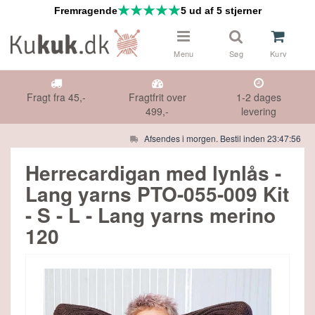
Fremragende
5 ud af 5 stjerner
Menu
Søg
Kurv
Fragt fra 45,-
Fragtfrit over
1-2 dages
499,-
levering
Afsendes i morgen. Bestil inden 23:47:55
 & NÅLE
Måske kunne nogle af disse produkter
Herrecardigan med lynlås -
have din interesse?
Lang yarns PTO-055-009 Kit
DS
- S - L - Lang yarns merino
Gå til indkøbskurv
Gå til checkout
120
HØR
IFTER
E TILBUD