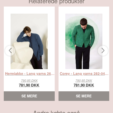
Relaterede produkter
Herrejakke - Lang yarns 265-058-001 Kit - S - XL - Lang yarns merino 120, fra Viking
Corey - Lang yarns 282-048-001 Kit - S - XL - Lang yarns merino 120, fra Viking
790,95 DKK
790,95 DKK
781,90 DKK
781,90 DKK
SE MERE
SE MERE
Andre købte også