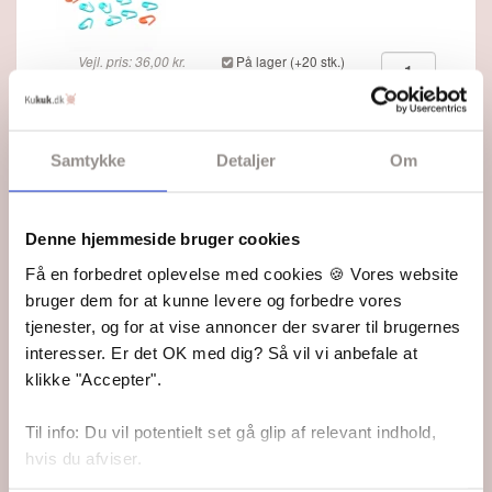
Vejl. pris: 36,00 kr.
På lager (+20 stk.)
Din pris: 26,95 kr.
Fjern
Samtykke
Detaljer
Om
Denne hjemmeside bruger cookies
Herrecardigan med lynlås - Lang yarns PTO-055-009
Få en forbedret oplevelse med cookies 🍪 Vores website
Kit - S - L - Lang yarns merino 120
bruger dem for at kunne levere og forbedre vores
Din pris: 39,95 kr.
tjenester, og for at vise annoncer der svarer til brugernes
interesser. Er det OK med dig? Så vil vi anbefale at
På lager
klikke "Accepter".
891,90 DKK
Tilføj strikkekit til kurven
Til info: Du vil potentielt set gå glip af relevant indhold,
hvis du afviser.
Dansk oversættelse er vedlagt.