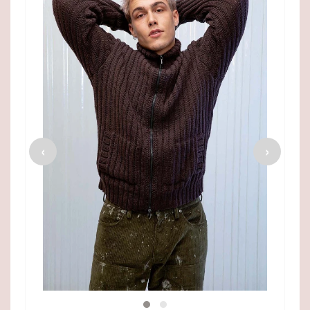
Viking Maskemarkør, fra Viking
36,00 DKK
26,95 DKK
‹
›
SE MERE