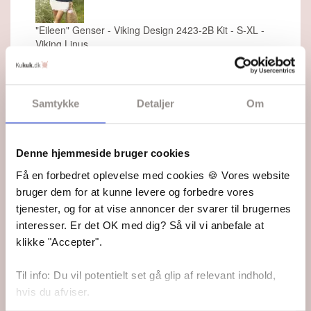
"Eileen" Genser - Viking Design 2423-2B Kit - S-XL -
Viking Linus
Din pris: 39,95 kr.
På lager
Samtykke
Detaljer
Om
341,35 DKK
Tilføj strikkekit til kurven
Dansk oversættelse er vedlagt.
Denne hjemmeside bruger cookies
Få en forbedret oplevelse med cookies 🍪 Vores website
69,00 kr.
Tilføj kun opskriften
bruger dem for at kunne levere og forbedre vores
Ønsker du kun opskriften, koster den separat 69,00 kr.
tjenester, og for at vise annoncer der svarer til brugernes
og sendes som PDF.
interesser. Er det OK med dig? Så vil vi anbefale at
klikke "Accepter".
Fremragende
5 ud af 5 stjerner
Til info: Du vil potentielt set gå glip af relevant indhold,
hvis du afviser.
Fragt fra 45,-
Fri fragt ved køb over 499,-