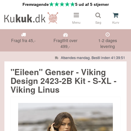
Fremragende
5 ud af 5 stjerner
Menu
Søg
Kurv
Fragt fra 45,-
Fragtfrit over
1-2 dages
499,-
levering
Afsendes mandag. Bestil inden 41:39:50
 & NÅLE
Måske kunne nogle af disse produkter
"Eileen" Genser - Viking
have din interesse?
Design 2423-2B Kit - S-XL -
DS
Viking Linus
Gå til indkøbskurv
Gå til checkout
HØR
IFTER
E TILBUD