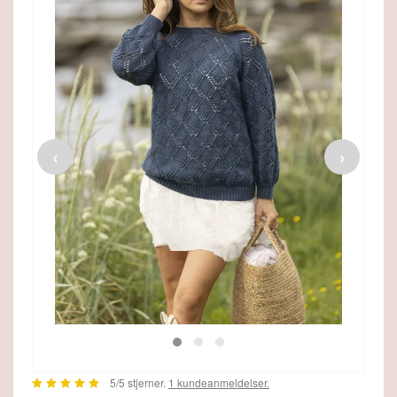
Viking Maskemarkør, fra Viking
‹
›
36,00 DKK
26,95 DKK
SE MERE
5
/5 stjerner.
1
kundeanmeldelser.