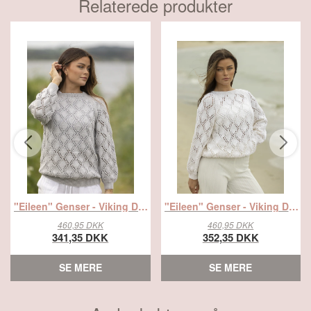
Relaterede produkter
"Eileen" Genser - Viking Design 2423-2C Kit - S-XL - Viking Linus, fra Viking
"Eileen" Genser - Viking Design 2423-2A Kit - S-XL - Viking Linus, fra Viking
460,95 DKK
460,95 DKK
341,35 DKK
352,35 DKK
SE MERE
SE MERE