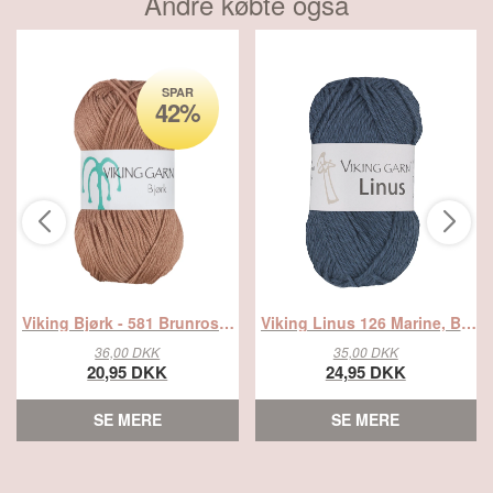
Andre købte også
SPAR
42%
Viking Bjørk - 581 Brunrosa, Blandingsgarn, fra Viking
Viking Linus 126 Marine, Bomuld/Hør, fra Viking
36,00 DKK
35,00 DKK
20,95 DKK
24,95 DKK
SE MERE
SE MERE