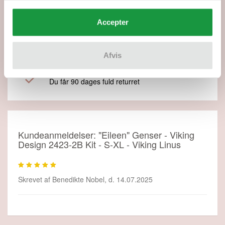
1-2 dages levering
Accepter
Du kan altid følge din pakke
Prisgaranti
Du får altid de bedste priser på samtlige varer
Afvis
Udvidet fortrydelsesret
Du får 90 dages fuld returret
Kundeanmeldelser: "Eileen" Genser - Viking
Design 2423-2B Kit - S-XL - Viking Linus
Skrevet af
Benedikte Nobel
,
d. 14.07.2025