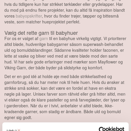
hvis du tidligere kun har strikket tørklæder eller grydelapper. Har
du mod på endnu flere projekter, kan du altid få inspiration blandt
vores
babyopskrifter
, hvor du finder trøjer, tæpper og bittesmå
veste, som matcher hueprojektet perfekt.
Vælg det rette garn til babyhuer
For os er valget af
garn
til en babyhue virkelig vigtigt. Vi prioriterer
altid bløde, hudvenlige babygarner såsom superwash-behandlet
uld og bomuldsblandinger. Sådanne kvaliteter holder faconen, er
lette at vaske og bliver ved med at være bløde mod den sarte
hud. Vi har selv gode erfaringer med mærker som Mayflower og
Viking Garn, der både byder på slidstyrke og komfort.
Det er en god idé at holde øje med både strikkefasthed og
garnforbrug, så du har meter nok til hele huen. Hvis du ønsker at
strikke små sokker, kan det være en fordel at have en ekstra
nøgle på lager. Unisex farver som råhvid eller grå hitter altid, men
vi elsker også de klare pasteller og små farveglæder, der lyser op
i garderoben. Når du er i tvivl, anbefaler vi altid bløde, ikke-
kradsende garner, som stadig er åndbare. Både uld og bomuld
egner sig godt.
Strikketilbehør har stor betydning