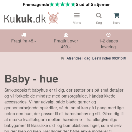
Fremragende
5 ud af 5 stjerner
Menu
Søg
Kurv
Fragt fra 45,-
Fragtfrit over
1-2 dages
499,-
levering
Afsendes i dag. Bestil inden 09:01:40
 & NÅLE
Baby - hue
DS
Strikkeopskrift babyhue er til dig, der sætter pris på små detaljer
og vil forkæle de mindste med omsorgsfulde, håndstrikkede
HØR
accessories. Vi har udvalgt både bløde garner og
gennemarbejdede opskrifter, så du nemt kan gå i gang med lige
IFTER
netop den hue, der passer til dit barns behov og stil. Glæd dig til
at mærke kvalitetsgarn mellem hænderne – fra allergivenlige
babygarner til klassiske uld- og bomuldsblandinger, som vi selv
E TILBUD
bruger igen og igen. Her ligger der både enkle modeller til