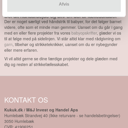
Afvis
år.
Del dit håndarbejde og bliv en del af fællesskabet
Der er noget særligt ved håndstrik til babyer, for det følger barnet
videre, ofte som et minde man gemmer. Uanset om du går i gang
med en eller flere projekter fra vores
babyopskrifter
, glæder vi os
til at følge med på sidelinjen. Vi står altid klar med rådgivning om
garn
, tilbehør og strikketeknikker, uanset om du er nybegynder
eller mere erfaren.
Vi vil altid gerne se dine færdige projekter og dele glæden med
dig og resten af strikkefællesskabet.
KONTAKT OS
Kukuk.dk / M&J Invest og Handel Aps
Humlebæk Strandvej 40 (Ikke returvare - se handelsbetingelser)
3050
Humlebæk
CVR:
41906251