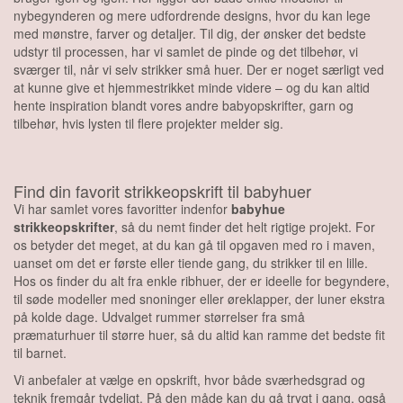
nybegynderen og mere udfordrende designs, hvor du kan lege
med mønstre, farver og detaljer. Til dig, der ønsker det bedste
udstyr til processen, har vi samlet de pinde og det tilbehør, vi
sværger til, når vi selv strikker små huer. Der er noget særligt ved
at kunne give et hjemmestrikket minde videre – og du kan altid
hente inspiration blandt vores andre babyopskrifter, garn og
tilbehør, hvis lysten til flere projekter melder sig.
Find din favorit strikkeopskrift til babyhuer
Vi har samlet vores favoritter indenfor
babyhue
strikkeopskrifter
, så du nemt finder det helt rigtige projekt. For
os betyder det meget, at du kan gå til opgaven med ro i maven,
uanset om det er første eller tiende gang, du strikker til en lille.
Hos os finder du alt fra enkle ribhuer, der er ideelle for begyndere,
til søde modeller med snoninger eller øreklapper, der luner ekstra
på kolde dage. Udvalget rummer størrelser fra små
præmaturhuer til større huer, så du altid kan ramme det bedste fit
til barnet.
Vi anbefaler at vælge en opskrift, hvor både sværhedsgrad og
teknik fremgår tydeligt. På den måde kan du gå trygt i gang, også