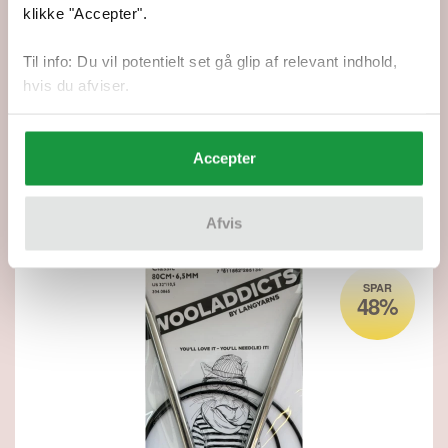
klikke "Accepter".
Til info: Du vil potentielt set gå glip af relevant indhold,
hvis du afviser.
2,50 mm - Addi black Classic Rundpinde 120 cm
Vejl. pris: 60,00 kr.
Din pris: 30,95 kr.
Accepter
SE MERE
Afvis
SPAR
48%