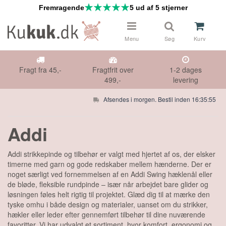
Fremragende
5 ud af 5 stjerner
Menu
Søg
Kurv
Fragt fra 45,-
Fragtfrit over
1-2 dages
499,-
levering
Afsendes i morgen. Bestil inden 16:35:54
 & NÅLE
Addi
DS
Addi strikkepinde og tilbehør er valgt med hjertet af os, der elsker
timerne med garn og gode redskaber mellem hænderne. Der er
HØR
noget særligt ved fornemmelsen af en Addi Swing hæklenål eller
de bløde, fleksible rundpinde – især når arbejdet bare glider og
IFTER
løsningen føles helt rigtig til projektet. Glæd dig til at mærke den
tyske omhu i både design og materialer, uanset om du strikker,
hækler eller leder efter gennemført tilbehør til dine nuværende
E TILBUD
favoritter. Vi har udvalgt et sortiment, hvor komfort, ergonomi og