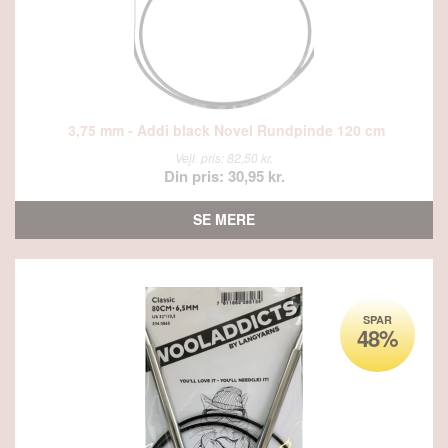
3,75 mm - Addi black Novel Rundpinde 120 cm
Vejl. pris: 82,50 kr.
Din pris: 30,95 kr.
SE MERE
SPAR
48%