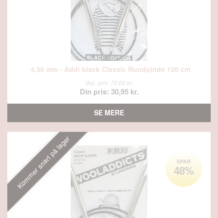
4,50 mm - Addi black Classic Rundpinde 120 cm
Vejl. pris: 70,00 kr.
Din pris: 30,95 kr.
SE MERE
Kommer snart på lager
SPAR
48%