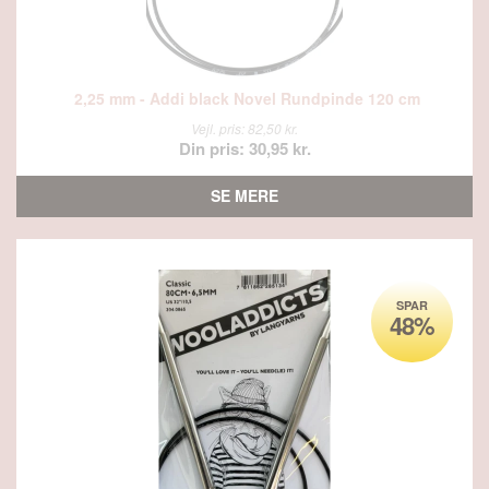
2,25 mm - Addi black Novel Rundpinde 120 cm
Vejl. pris: 82,50 kr.
Din pris: 30,95 kr.
SE MERE
SPAR
48%