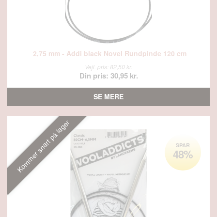
2,75 mm - Addi black Novel Rundpinde 120 cm
Vejl. pris: 82,50 kr.
Din pris: 30,95 kr.
SE MERE
Kommer snart på lager
SPAR
48%