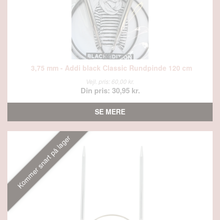
3,75 mm - Addi black Classic Rundpinde 120 cm
Vejl. pris: 60,00 kr.
Din pris: 30,95 kr.
SE MERE
Kommer snart på lager