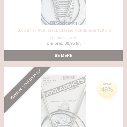
3,00 mm - Addi black Classic Rundpinde 120 cm
Vejl. pris: 60,00 kr.
Din pris: 30,95 kr.
SE MERE
Kommer snart på lager
SPAR
48%