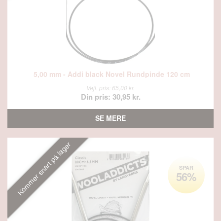
5,00 mm - Addi black Novel Rundpinde 120 cm
Vejl. pris: 65,00 kr.
Din pris: 30,95 kr.
SE MERE
Kommer snart på lager
SPAR
56%