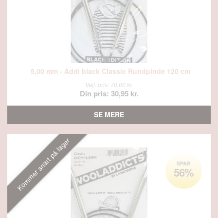
5,00 mm - Addi black Classic Rundpinde 120 cm
Vejl. pris: 70,00 kr.
Din pris: 30,95 kr.
SE MERE
Kommer snart på lager
SPAR
56%