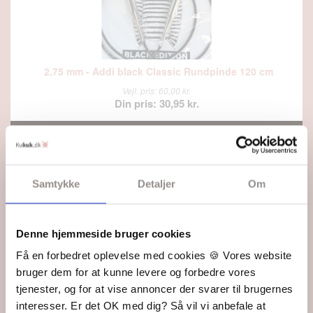
2,75 mm - Addi black Classic Rundpinde 120 cm
Vejl. pris: 60,00 kr.
Din pris: 30,95 kr.
SE MERE
Kommer snart på lager
Samtykke
Detaljer
Om
SPAR
48%
Denne hjemmeside bruger cookies
Få en forbedret oplevelse med cookies 🍪 Vores website
bruger dem for at kunne levere og forbedre vores
tjenester, og for at vise annoncer der svarer til brugernes
interesser. Er det OK med dig? Så vil vi anbefale at