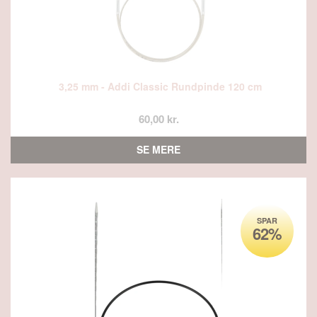
3,25 mm - Addi Classic Rundpinde 120 cm
60,00 kr.
SE MERE
SPAR
62%